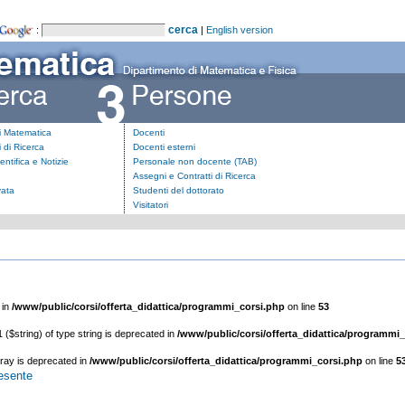
:
|
English version
i Matematica
Docenti
 di Ricerca
Docenti esterni
ientifica e Notizie
Personale non docente (TAB)
Assegni e Contratti di Ricerca
vata
Studenti del dottorato
Visitatori
 in
/www/public/corsi/offerta_didattica/programmi_corsi.php
on line
53
1 ($string) of type string is deprecated in
/www/public/corsi/offerta_didattica/programmi
rray is deprecated in
/www/public/corsi/offerta_didattica/programmi_corsi.php
on line
5
resente