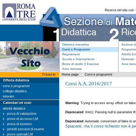
Ricerca nel sito con
Didattica interattiva
Sezione d
Corsi e Programmi
Programmi
Regolamenti
Attività Sc
Scuola e Orientamento
Dottorato
Borse di studio || Erasmus
Area riser
Area riservata
Ti trovi in:
Home page
Corsi e programmi
Offerta didattica
Corsi A.A. 2016/2017
corsi e programmi
collegio didattico
tutorato
Calendari ed orari
Warning
: Trying to access array offset on false
attività didattica
Deprecated
: trim(): Passing null to parameter #
prova di valutazione
prove di accesso LM
Deprecated
: Automatic conversion of false to a
prova di esonero
Spiacenti, ma il corso richiesto non è p
periodi sessioni di esame
prove speciali LM