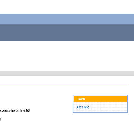
Corsi
Archivio
_corsi.php
on line
53
3