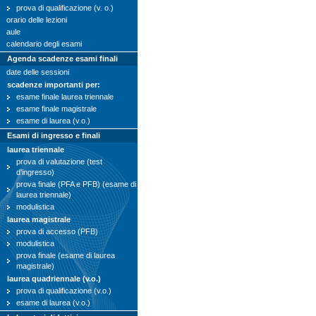
prova di qualificazione (v. o.)
orario delle lezioni
aule
calendario degli esami
Agenda scadenze esami finali
date delle sessioni
scadenze importanti per:
esame finale laurea triennale
esame finale magistrale
esame di laurea (v.o.)
Esami di ingresso e finali
laurea triennale
prova di valutazione (test
d'ingresso)
prova finale (PFA e PFB) (esame di
laurea triennale)
modulistica
laurea magistrale
prova di accesso (PFB)
modulistica
prova finale (esame di laurea
magistrale)
laurea quadriennale (v.o.)
prova di qualificazione (v.o.)
esame di laurea (v.o.)