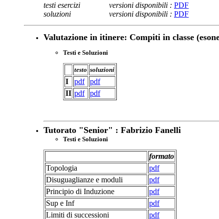
testi esercizi
versioni disponibili :
PDF
soluzioni
versioni disponibili :
PDF
Valutazione in itinere: Compiti in classe (esone
Testi e Soluzioni
testo
soluzioni
I
pdf
pdf
II
pdf
pdf
Tutorato "Senior" : Fabrizio Fanelli
Testi e Soluzioni
formato
Topologia
pdf
Disuguaglianze e moduli
pdf
Principio di Induzione
pdf
Sup e Inf
pdf
Limiti di successioni
pdf