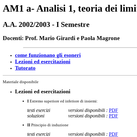
AM1 a- Analisi 1, teoria dei limi
A.A. 2002/2003 - I Semestre
Docenti: Prof. Mario Girardi e Paola Magrone
come funzionano gli esoneri
Lezioni ed esercitazioni
Tutorato
Materiale disponibile
Lezioni ed esercitazioni
I
Estremo superiore ed inferiore di insiemi:
testi esercizi
versioni disponibili :
PDF
soluzioni
versioni disponibili :
PDF
II
Principio di induzione
testi esercizi
versioni disponibili :
PDF