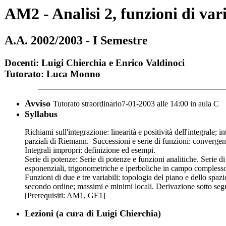
AM2 - Analisi 2, funzioni di vari
A.A. 2002/2003 - I Semestre
Docenti: Luigi Chierchia e Enrico Valdinoci
Tutorato: Luca Monno
Avviso
Tutorato straordinario7-01-2003 alle 14:00 in aula C
Syllabus
Richiami sull'integrazione: linearità e positività dell'integrale;
parziali di Riemann. Successioni e serie di funzioni: convergen
Integrali impropri: definizione ed esempi.
Serie di potenze: Serie di potenze e funzioni analitiche. Serie d
esponenziali, trigonometriche e iperboliche in campo complesso
Funzioni di due e tre variabili: topologia del piano e dello spaz
secondo ordine; massimi e minimi locali. Derivazione sotto segn
[Prerequisiti: AM1, GE1]
Lezioni (a cura di Luigi Chierchia)