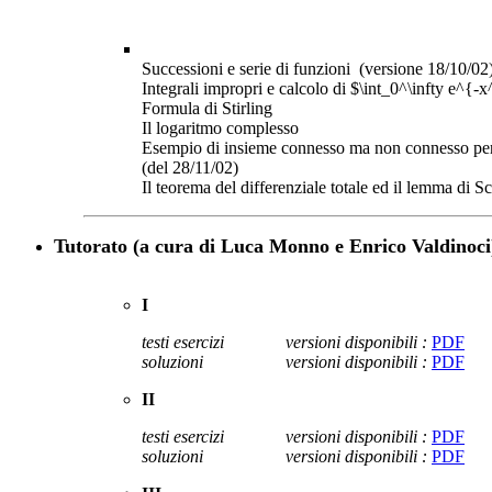
Successioni e serie di funzioni (versione 18/10/02
Integrali impropri e calcolo di $\int_0^\infty e^{-
Formula di Stirling
Il logaritmo complesso
Esempio di insieme connesso ma non connesso pe
(del 28/11/02)
Il teorema del differenziale totale ed il lemma di 
Tutorato (a cura di Luca Monno e Enrico Valdinoci
I
testi esercizi
versioni disponibili :
PDF
soluzioni
versioni disponibili :
PDF
II
testi esercizi
versioni disponibili :
PDF
soluzioni
versioni disponibili :
PDF