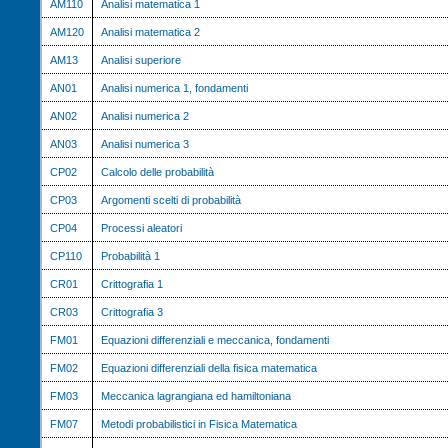
AM110
Analisi matematica 1
AM120
Analisi matematica 2
AM13
Analisi superiore
AN01
Analisi numerica 1, fondamenti
AN02
Analisi numerica 2
AN03
Analisi numerica 3
CP02
Calcolo delle probabilità
CP03
Argomenti scelti di probabilità
CP04
Processi aleatori
CP110
Probabilità 1
CR01
Crittografia 1
CR03
Crittografia 3
FM01
Equazioni differenziali e meccanica, fondamenti
FM02
Equazioni differenziali della fisica matematica
FM03
Meccanica lagrangiana ed hamiltoniana
FM07
Metodi probabilistici in Fisica Matematica