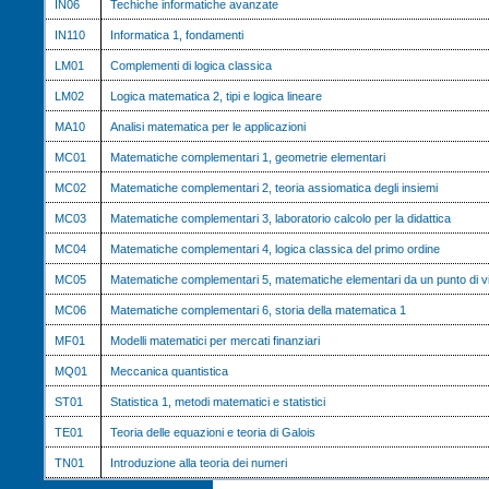
IN06
Techiche informatiche avanzate
IN110
Informatica 1, fondamenti
LM01
Complementi di logica classica
LM02
Logica matematica 2, tipi e logica lineare
MA10
Analisi matematica per le applicazioni
MC01
Matematiche complementari 1, geometrie elementari
MC02
Matematiche complementari 2, teoria assiomatica degli insiemi
MC03
Matematiche complementari 3, laboratorio calcolo per la didattica
MC04
Matematiche complementari 4, logica classica del primo ordine
MC05
Matematiche complementari 5, matematiche elementari da un punto di vi
MC06
Matematiche complementari 6, storia della matematica 1
MF01
Modelli matematici per mercati finanziari
MQ01
Meccanica quantistica
ST01
Statistica 1, metodi matematici e statistici
TE01
Teoria delle equazioni e teoria di Galois
TN01
Introduzione alla teoria dei numeri