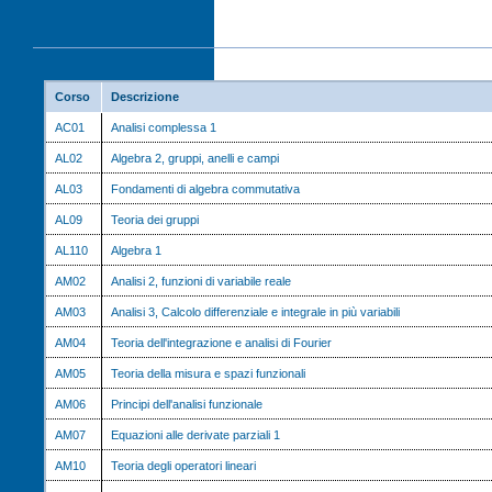
Corso
Descrizione
AC01
Analisi complessa 1
AL02
Algebra 2, gruppi, anelli e campi
AL03
Fondamenti di algebra commutativa
AL09
Teoria dei gruppi
AL110
Algebra 1
AM02
Analisi 2, funzioni di variabile reale
AM03
Analisi 3, Calcolo differenziale e integrale in più variabili
AM04
Teoria dell'integrazione e analisi di Fourier
AM05
Teoria della misura e spazi funzionali
AM06
Principi dell'analisi funzionale
AM07
Equazioni alle derivate parziali 1
AM10
Teoria degli operatori lineari