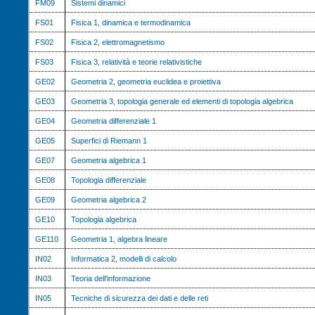
FM09
Sistemi dinamici
FS01
Fisica 1, dinamica e termodinamica
FS02
Fisica 2, elettromagnetismo
FS03
Fisica 3, relatività e teorie relativistiche
GE02
Geometria 2, geometria euclidea e proiettiva
GE03
Geometria 3, topologia generale ed elementi di topologia algebrica
GE04
Geometria differenziale 1
GE05
Superfici di Riemann 1
GE07
Geometria algebrica 1
GE08
Topologia differenziale
GE09
Geometria algebrica 2
GE10
Topologia algebrica
GE110
Geometria 1, algebra lineare
IN02
Informatica 2, modelli di calcolo
IN03
Teoria dell'informazione
IN05
Tecniche di sicurezza dei dati e delle reti