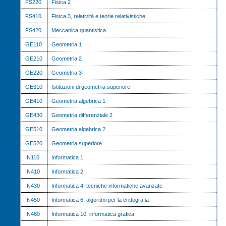
FS220
Fisica 2
FS410
Fisica 3, relatività e teorie relativistiche
FS420
Meccanica quantistica
GE110
Geometria 1
GE210
Geometria 2
GE220
Geometria 3
GE310
Istituzioni di geometria superiore
GE410
Geometria algebrica 1
GE430
Geometria differenziale 2
GE510
Geometria algebrica 2
GE520
Geometria superiore
IN110
Informatica 1
IN410
Informatica 2
IN430
Informatica 4, tecniche informatiche avanzate
IN450
Informatica 6, algoritmi per la crittografia
IN460
Informatica 10, informatica grafica