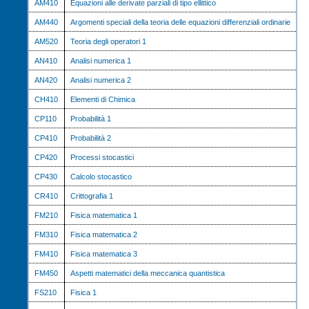
AM410
Equazioni alle derivate parziali di tipo ellittico
AM440
Argomenti speciali della teoria delle equazioni differenziali ordinarie
AM520
Teoria degli operatori 1
AN410
Analisi numerica 1
AN420
Analisi numerica 2
CH410
Elementi di Chimica
CP110
Probabilità 1
CP410
Probabilità 2
CP420
Processi stocastici
CP430
Calcolo stocastico
CR410
Crittografia 1
FM210
Fisica matematica 1
FM310
Fisica matematica 2
FM410
Fisica matematica 3
FM450
Aspetti matematici della meccanica quantistica
FS210
Fisica 1