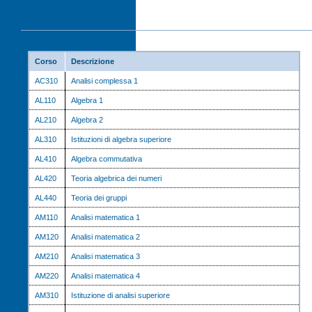
Corso
Descrizione
AC310
Analisi complessa 1
AL110
Algebra 1
AL210
Algebra 2
AL310
Istituzioni di algebra superiore
AL410
Algebra commutativa
AL420
Teoria algebrica dei numeri
AL440
Teoria dei gruppi
AM110
Analisi matematica 1
AM120
Analisi matematica 2
AM210
Analisi matematica 3
AM220
Analisi matematica 4
AM310
Istituzione di analisi superiore