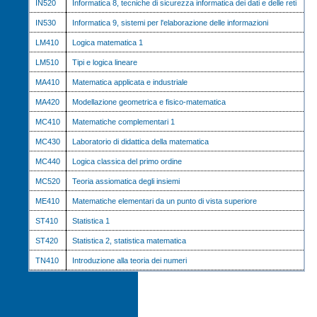
IN520
Informatica 8, tecniche di sicurezza informatica dei dati e delle reti
IN530
Informatica 9, sistemi per l'elaborazione delle informazioni
LM410
Logica matematica 1
LM510
Tipi e logica lineare
MA410
Matematica applicata e industriale
MA420
Modellazione geometrica e fisico-matematica
MC410
Matematiche complementari 1
MC430
Laboratorio di didattica della matematica
MC440
Logica classica del primo ordine
MC520
Teoria assiomatica degli insiemi
ME410
Matematiche elementari da un punto di vista superiore
ST410
Statistica 1
ST420
Statistica 2, statistica matematica
TN410
Introduzione alla teoria dei numeri