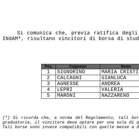
Si comunica che, previa ratifica degli
INdAM*, risultano vincitori di borsa di stud
Pos
Cognome
Nome
1
SIGNORINO
MARIA CRISTI
2
CALCAGNI
GIANLUCA
3
AGNESSE
ANDREA
4
LEPRI
VALERIA
5
MARONI
NAZZARENO
(*) Si ricorda che, a norma del Regolamento, tali bor
graduatorie, il vincitore deve optare per una sola di q
Tali borse sono invece compatibili con quelle messe a 