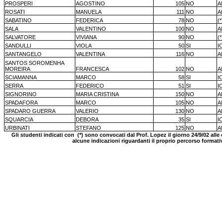
PROSPERI
AGOSTINO
105
NO
A
ROSATI
MANUELA
111
NO
A
SABATINO
FEDERICA
78
NO
(*
SALA
VALENTINO
100
NO
A
SALVATORE
VIVIANA
90
NO
(*
SANDULLI
VIOLA
50
SI
I
SANTANGELO
VALENTINA
116
NO
A
SANTOS SOROMENHA
MOREIRA
FRANCESCA
102
NO
A
SCIAMANNA
MARCO
58
SI
I
SERRA
FEDERICO
51
SI
I
SIGNORINO
MARIA CRISTINA
150
NO
A
SPADAFORA
MARCO
105
NO
A
SPADARO GUERRA
VALERIO
130
NO
A
SQUARCIA
DEBORA
35
SI
I
URBINATI
STEFANO
125
NO
A
Gli studenti indicati con
(*) sono convocati dal Prof. Lopez il giorno 24/9/02 alle 
alcune indicazioni riguardanti il proprio percorso formati