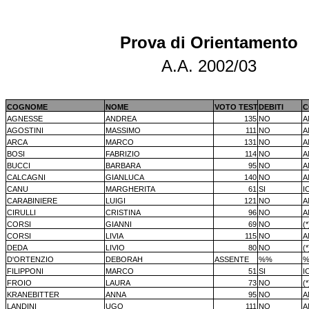
Prova di Orientamento
A.A. 2002/03
COGNOME
NOME
VOTO TEST
DEBITI
C
AGNESSE
ANDREA
135
NO
A
AGOSTINI
MASSIMO
111
NO
A
ARCA
MARCO
131
NO
A
BOSI
FABRIZIO
114
NO
A
BUCCI
BARBARA
95
NO
A
CALCAGNI
GIANLUCA
140
NO
A
CANU
MARGHERITA
61
SI
I
CARABINIERE
LUIGI
121
NO
A
CIRULLI
CRISTINA
96
NO
A
CORSI
GIANNI
69
NO
(*
CORSI
LIVIA
115
NO
A
DEDA
LIVIO
80
NO
(*
D'ORTENZIO
DEBORAH
ASSENTE
%%
FILIPPONI
MARCO
51
SI
I
FROIO
LAURA
73
NO
(*
KRANEBITTER
ANNA
95
NO
A
LANDINI
UGO
111
NO
A