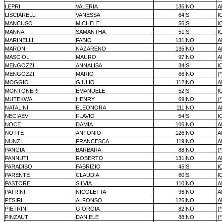
LEPRI
VALERIA
135
NO
A
LISCIARELLI
VANESSA
64
SI
I
MANCUSO
MICHELE
56
SI
I
MANNA
SAMANTHA
51
SI
I
MARINELLI
FABIO
131
NO
A
MARONI
NAZARENO
135
NO
A
MASCIOLI
MAURO
97
NO
A
MENGOZZI
ANNALISA
34
SI
I
MENGOZZI
MARIO
66
NO
(*
MOGGIO
GIULIO
112
NO
A
MONTONERI
EMANUELE
52
SI
I
MUTEKWA
HENRY
69
NO
(*
NATALINI
ELEONORA
111
NO
A
NECIAEV
FLAVIO
54
SI
I
NOCE
DAMIA
106
NO
A
NOTTE
ANTONIO
126
NO
A
NUNZI
FRANCESCA
119
NO
A
PANGIA
BARBARA
88
NO
(*
PANNUTI
ROBERTO
131
NO
A
PARADISO
FABRIZIO
45
SI
I
PARENTE
CLAUDIA
60
SI
I
PASTORE
SILVIA
110
NO
A
PATRINI
NICOLETTA
96
NO
A
PESIRI
ALFONSO
126
NO
A
PIETRINI
GIORGIA
82
NO
(*
PINZAUTI
DANIELE
88
NO
(*