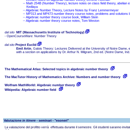
--
Math 254B (Number Theory), lecture notes on class field theory, abelian ex
Kedlaya
--
Algebraic Number Theory, Lecture Notes by Franz Lemmermeyer
-- MP313 and MP473 number theory course notes, problems and solutions by
--
Algebraic number theory course book, William Stein
--
Algebraic number theory course notes, Tom Weston
dal sito
MIT (Massachusetts Institute of Technology)
- OpenCourseWare: Number Theory
dal sito
Project Euclid
Emil Artin
, Galois Theory: Lectures Delivered at the University of Notre Dame, e
with a section on applications by Dr. Arthur N. Milgram, 2nd ed. (Notre Dame, Ind
The Mathematical Atlas: Selected topics in algebraic number theory
The MacTutor History of Mathematics Archive: Numbers and number theory
Wolfram MathWorld: Algebraic number theory
Wikipedia: Algebraic number field
Valutazione
in itinere
- seminari - "esoneri"
La valutazione del profitto verrà effettuata durante il semestre. Gli studenti saranno invit