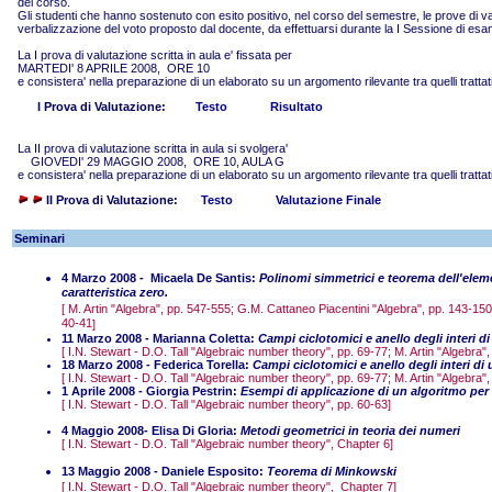
del corso.
Gli studenti che hanno sostenuto con esito positivo, nel corso del semestre, le prove di v
verbalizzazione del voto proposto dal docente, da effettuarsi durante la I Sessione di esam
La I prova di valutazione scritta in aula e' fissata per
MARTEDI' 8 APRILE 2008, ORE 10
e consistera' nella preparazione di un elaborato su un argomento rilevante tra quelli trattati
I Prova di Valutazione:
Testo
Risultato
La II prova di valutazione scritta in aula si svolgera'
GIOVEDI' 29 MAGGIO 2008, ORE 10, AULA G
e consistera' nella preparazione di un elaborato su un argomento rilevante tra quelli trattati
II Prova di Valutazione:
Testo
Valutazione Finale
Seminari
4 Marzo 2008 - Micaela De Santis:
Polinomi simmetrici
e teorema dell'eleme
caratteristica zero.
[ M. Artin "Algebra", pp. 547-555; G.M. Cattaneo Piacentini "Algebra", pp. 143-15
40-41
]
11 Marzo 2008 - Marianna Coletta
:
Campi ciclotomici e anello degli interi d
[ I.N. Stewart - D.O. Tall "Algebraic number theory", pp. 69-77; M. Artin "Algebra"
18 Marzo 2008 - Federica Torella
:
Campi ciclotomici e anello degli interi di
[
I.N. Stewart - D.O. Tall "Algebraic number theory", pp. 69-77; M. Artin "Algebra"
1 Aprile 2008 - Giorgia Pestrin:
Esempi di applicazione di un algoritmo per i
[
I.N. Stewart - D.O. Tall "Algebraic number theory", pp. 60-63]
4 Maggio 2008-
Elisa Di Gloria
:
Metodi geometrici in teoria dei numeri
[
I.N. Stewart - D.O. Tall "Algebraic number theory", Chapter 6]
13 Maggio 2008 -
Daniele Esposito
:
Teorema di Minkowski
[ I.N. Stewart - D.O. Tall "Algebraic number theory", Chapter 7]