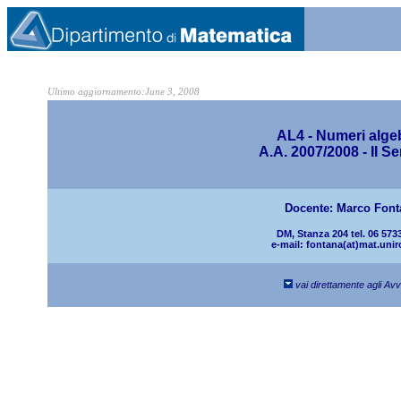
Ultimo aggiornamento:
June 3, 2008
AL4 -
Numeri algeb
A.A. 2007/2008 - II S
Docente: Marco Font
DM, Stanza 204 tel. 06 573
e-mail: fontana(at)mat.unir
vai direttamente agli Avv