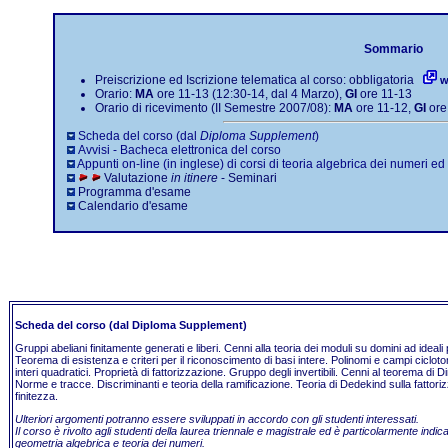
Sommario
Preiscrizione ed Iscrizione telematica al corso: obbligatoria
w
Orario:
MA
ore 11-13 (12:30-14, dal 4 Marzo),
GI
ore 11-13
Orario di ricevimento (II Semestre 2007/08):
MA
ore 11-12,
GI
ore
Scheda del corso (dal
Diploma Supplement
)
Avvisi - Bacheca elettronica del corso
Appunti on-line (in inglese) di corsi di teoria algebrica dei numeri
ed 
Valutazione
in itinere
-
Seminari
Programma d'esame
Calendario d'esame
Scheda del corso (dal Diploma Supplement)
Gruppi abeliani finitamente generati e liberi. Cenni alla teoria dei moduli su domini ad ideali p
Teorema di esistenza e criteri per il riconoscimento di basi intere. Polinomi e campi ciclotomi
interi quadratici. Proprietà di fattorizzazione. Gruppo degli invertibili. Cenni al teorema di D
Norme e tracce. Discriminanti e teoria della ramificazione. Teoria di Dedekind sulla fatto
finitezza.
Ulteriori argomenti potranno essere sviluppati in accordo con gli studenti interessati.
Il corso è rivolto agli studenti della laurea triennale e magistrale ed è particolarmente ind
geometria algebrica e teoria dei numeri.