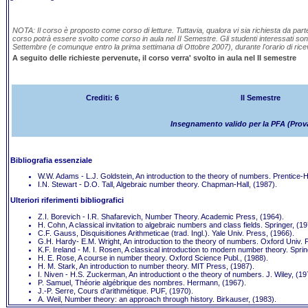
NOTA: Il corso
è
proposto come corso di letture. Tuttavia, qualora vi sia richiesta da parte
corso potrà essere svolto come corso in aula nel II Semestre. Gli studenti interessati sono 
Settembre (e comunque entro la prima settimana di Ottobre 2007), durante l'orario di ric
A seguito delle richieste pervenute, il corso verra' svolto in aula nel II semestre
Crediti: 6 II Semestre Prer
Insegnamento valido per la PFA (Prova
Bibliografia essenziale
W.W. Adams - L.J. Goldstein, An introduction to the theory of numbers. Prentice-Ha
I.N. Stewart - D.O. Tall, Algebraic number theory. Chapman-Hall, (1987).
Ulteriori riferimenti bibliografici
Z.I. Borevich - I.R. Shafarevich, Number Theory. Academic Press, (1964).
H. Cohn, A classical invitation to algebraic numbers and class fields. Springer, (19
C.F. Gauss, Disquisitiones Arithmeticae (trad. Ingl.). Yale Univ. Press, (1966).
G.H. Hardy- E.M. Wright, An introduction to the theory of numbers. Oxford Univ. 
K.F. Ireland - M. I. Rosen, A classical introduction to modern number theory. Sprin
H. E. Rose, A course in number theory. Oxford Science Publ., (1988).
H. M. Stark, An introduction to number theory. MIT Press, (1987).
I. Niven - H.S. Zuckerman, An introductiont o the theory of numbers. J. Wiley, (19
P. Samuel, Théorie
algébrique
des nombres. Hermann, (1967).
J.-P. Serre, Cours d’arithmétique. PUF, (1970).
A. Weil, Number theory: an approach through history. Birkauser, (1983).