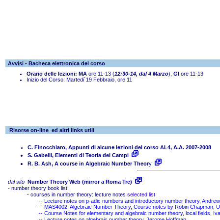
Avvisi - Bacheca elettronica del corso
Orario delle lezioni:
MA
ore 11-13 (
12:30-14,
dal 4 Marzo
),
GI
ore 11-13
Inizio del Corso: Martedi`19 Febbraio, ore 11
Risorse on-line
ed altri links utili
C. Finocchiaro, Appunti di alcune lezioni del corso AL4, A.A. 2007-2008
S. Gabelli, Elementi di Teoria dei Campi
R. B. Ash, A course in Algebraic Number Theor
y
dal sito
Number Theory Web (mirror a Roma Tre)
- number theory book list
-
courses in number theory: lecture notes
selected
list
--
Lecture notes on p-adic numbers and introductory number theory, Andre
--
MAS4002: Algebraic Number Theory, Course notes by Robin Chapman, Uni
--
Course Notes for elementary and algebraic number theory, local fields, I
--
Lecture notes on algebraic number theory, Jerome Hoffman