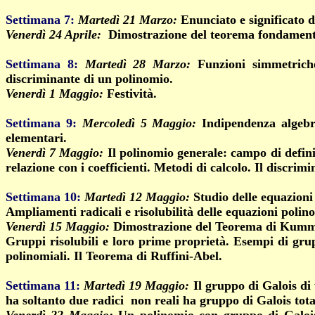
Settimana 7
:
Martedì 21 Marzo:
Enunciato e significato 
Venerdì 24 Aprile:
Dimostrazione del teorema fondament
Settimana 8
:
Martedì 28 Marzo:
Funzioni simmetric
discriminante di un polinomio.
Venerdì 1 Maggio:
Festività.
Settimana 9
:
Mercoledì 5 Maggio:
Indipendenza algebr
elementari.
Venerdì 7 Maggio:
Il polinomio generale: campo di defin
relazione con i coefficienti. Metodi di calcolo. Il discri
Settimana 10
:
Martedì 12 Maggio:
Studio delle equazioni
Ampliamenti radicali e risolubilità delle equazioni pol
Venerdì 15 Maggio:
Dimostrazione del Teorema di Kumm
Gruppi risolubili e loro prime proprietà. Esempi di grup
polinomiali. Il Teorema di Ruffini-Abel.
Settimana 11
:
Martedì 19 Maggio:
Il gruppo di Galois di
ha soltanto due radici non reali ha gruppo di Galois tota