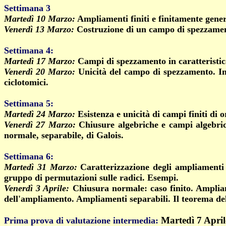
Settimana 3
Martedì 10 Marzo:
Ampliamenti finiti e finitamente genera
Venerdì 13 Marzo:
Costruzione di un campo di spezzamen
Settimana 4
:
Martedì 17 Marzo:
Campi di spezzamento in caratteristi
Venerdì 20 Marzo:
Unicità del campo di spezzamento. Im
ciclotomici.
Settimana 5
:
Martedì 24 Marzo:
Esistenza e unicità di campi finiti di
Venerdì 27 Marzo:
Chiusure algebriche e campi algebric
normale, separabile, di Galois.
Settimana 6
:
Martedì 31 Marzo:
Caratterizzazione degli ampliamenti
gruppo di permutazioni sulle radici. Esempi.
Venerdì 3 Aprile:
Chiusura normale: caso finito.
Ampliam
dell'ampliamento. Ampliamenti separabili. Il teorema del
Martedì 7 April
Prima prova di valutazione intermedia: