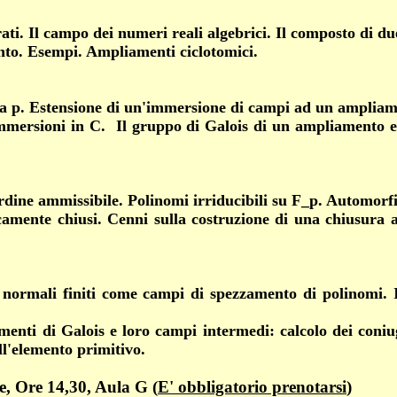
ti. Il campo dei numeri reali algebrici. Il composto di du
to. Esempi. Ampliamenti ciclotomici.
ca p.
Estensione di un'immersione di campi ad un ampliam
mersioni in C. Il gruppo di Galois di un ampliamento 
 ordine ammissibile. Polinomi irriducibili su F_p. Automor
amente chiusi. Cenni sulla costruzione di una chiusura 
 normali finiti come campi di spezzamento di polinomi. 
enti di Galois e loro campi intermedi: c
alcolo dei coni
l'elemento primitivo.
e, Ore 14,30, Aula G (
E' obbligatorio prenotarsi
)