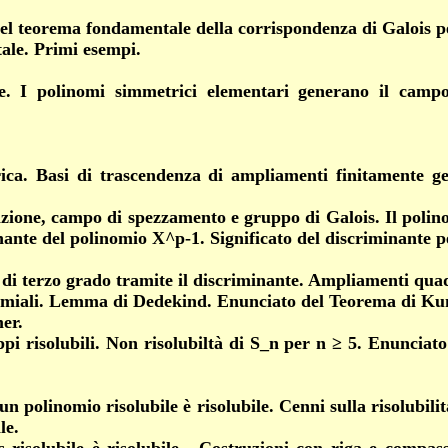
del teorema fondamentale della corrispondenza di Galois pe
ale. Primi esempi.
he.
I polinomi simmetrici elementari generano il campo 
ica. Basi di trascendenza di ampliamenti finitamente g
izione, campo di spezzamento e gruppo di Galois. Il polin
minante del polinomio X^p-1. Significato del discriminante p
 di terzo grado tramite il discriminante. Ampliamenti quad
inomiali. Lemma di Dedekind. Enunciato del Teorema di Ku
er.
pi risolubili. Non risolubiltà di S_n per n ≥ 5. Enunciato 
 un polinomio risolubile è risolubile. Cenni sulla risolubi
le.