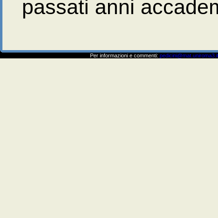
passati anni accadem
Per informazioni e commenti:
pedicini@mat.uniroma3.i