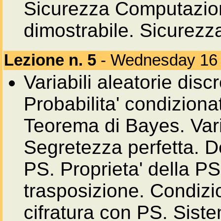
Sicurezza Computazion
dimostrabile. Sicurezz
Lezione n. 5
- Wednesday 16
Variabili aleatorie disc
Probabilita' condizionat
Teorema di Bayes. Varia
Segretezza perfetta. D
PS. Proprieta' della PS 
trasposizione. Condizio
cifratura con PS. Sist