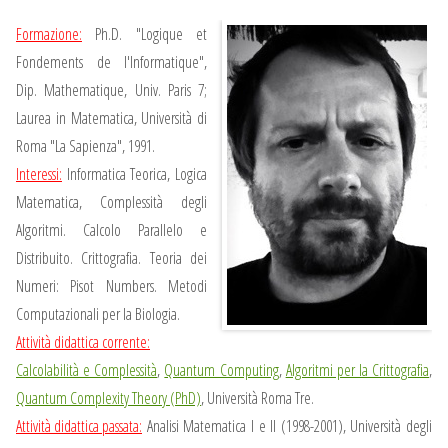
Formazione:
Ph.D. "Logique et
Fondements de l'Informatique",
Dip. Mathematique, Univ. Paris 7;
Laurea in Matematica, Università di
Roma "La Sapienza", 1991.
Interessi:
Informatica Teorica, Logica
Matematica, Complessità degli
Algoritmi. Calcolo Parallelo e
Distribuito. Crittografia. Teoria dei
Numeri: Pisot Numbers. Metodi
Computazionali per la Biologia.
Attività didattica corrente:
Calcolabilità e Complessità
,
Quantum Computing
,
Algoritmi per la Crittografia
,
Quantum Complexity Theory (PhD)
, Università Roma Tre.
Attività didattica passata:
Analisi Matematica I e II (1998-2001), Università degli