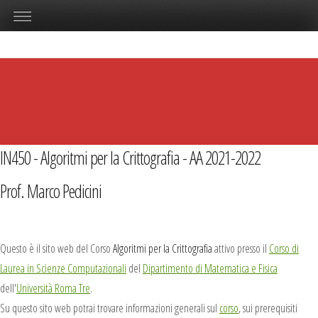
IN450 - Algoritmi per la Crittografia - AA 2021-2022
Prof. Marco Pedicini
Questo è il sito web del Corso
Algoritmi per la Crittografia
attivo presso il
Corso di
Laurea in Scienze Computazionali
del
Dipartimento di Matematica e Fisica
dell'
Università Roma Tre
.
Su questo sito web potrai trovare informazioni generali sul
corso
, sui prerequisiti