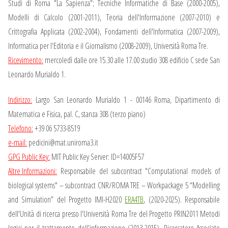
Studi di Roma "La Sapienza"; Tecniche Informatiche di Base (2000-2005),
Modelli di Calcolo (2001-2011), Teoria dell'Informazione (2007-2010) e
Crittografia Applicata (2002-2004), Fondamenti dell'Informatica (2007-2009),
Informatica per l'Editoria e il Giornalismo (2008-2009), Università Roma Tre.
Ricevimento:
mercoledì dalle ore 15.30 alle 17.00 studio 308 edificio C sede San
Leonardo Murialdo 1.
Indirizzo:
Largo San Leonardo Murialdo 1 - 00146 Roma, Dipartimento di
Matematica e Fisica, pal. C, stanza 308 (terzo piano)
Telefono:
+39 06 5733-8519
e-mail:
pedicini@mat.uniroma3.it
GPG Public Key:
MIT Public Key Server: ID=14005F57
Altre Informazioni:
Responsabile del subcontract "Computational models of
biological systems" – subcontract CNR/ROMA TRE – Workpackage 5 “Modelling
and Simulation” del Progetto IMI-H2020
ERA4TB
, (2020-2025). Responsabile
dell'Unità di ricerca presso l'Università Roma Tre del Progetto PRIN2011 Metodi
logici per il trattamento dell'informazione (2013-2015). Ricercatore Associato