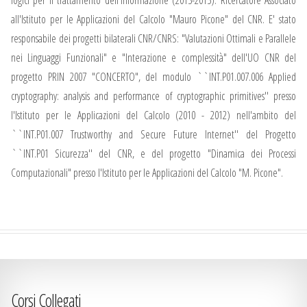
all'Istituto per le Applicazioni del Calcolo "Mauro Picone" del CNR. E' stato
responsabile dei progetti bilaterali CNR/CNRS: "Valutazioni Ottimali e Parallele
nei Linguaggi Funzionali" e "Interazione e complessità" dell'UO CNR del
progetto PRIN 2007 "CONCERTO", del modulo ``INT.P01.007.006 Applied
cryptography: analysis and performance of cryptographic primitives'' presso
l'Istituto per le Applicazioni del Calcolo (2010 - 2012) nell'ambito del
``INT.P01.007 Trustworthy and Secure Future Internet'' del Progetto
``INT.P01 Sicurezza'' del CNR, e del progetto "Dinamica dei Processi
Computazionali" presso l'Istituto per le Applicazioni del Calcolo "M. Picone".
Corsi Collegati