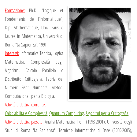
Formazione:
Ph.D. "Logique et
Fondements de l'Informatique",
Dip. Mathematique, Univ. Paris 7;
Laurea in Matematica, Università di
Roma "La Sapienza", 1991.
Interessi:
Informatica Teorica, Logica
Matematica, Complessità degli
Algoritmi. Calcolo Parallelo e
Distribuito. Crittografia. Teoria dei
Numeri: Pisot Numbers. Metodi
Computazionali per la Biologia.
Attività didattica corrente:
Calcolabilità e Complessità
,
Quantum Computing
,
Algoritmi per la Crittografia
,
Attività didattica passata:
Analisi Matematica I e II (1998-2001), Università degli
Studi di Roma "La Sapienza"; Tecniche Informatiche di Base (2000-2005),