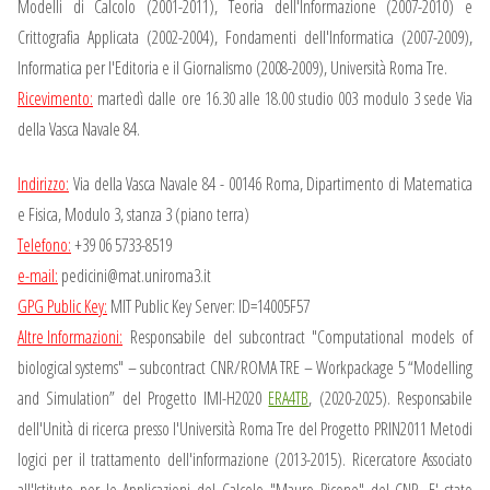
Modelli di Calcolo (2001-2011), Teoria dell'Informazione (2007-2010) e
Crittografia Applicata (2002-2004), Fondamenti dell'Informatica (2007-2009),
Informatica per l'Editoria e il Giornalismo (2008-2009), Università Roma Tre.
Ricevimento:
martedì dalle ore 16.30 alle 18.00 studio 003 modulo 3 sede Via
della Vasca Navale 84.
Indirizzo:
Via della Vasca Navale 84 - 00146 Roma, Dipartimento di Matematica
e Fisica, Modulo 3, stanza 3 (piano terra)
Telefono:
+39 06 5733-8519
e-mail:
pedicini@mat.uniroma3.it
GPG Public Key:
MIT Public Key Server: ID=14005F57
Altre Informazioni:
Responsabile del subcontract "Computational models of
biological systems" – subcontract CNR/ROMA TRE – Workpackage 5 “Modelling
and Simulation” del Progetto IMI-H2020
ERA4TB
, (2020-2025). Responsabile
dell'Unità di ricerca presso l'Università Roma Tre del Progetto PRIN2011 Metodi
logici per il trattamento dell'informazione (2013-2015). Ricercatore Associato
all'Istituto per le Applicazioni del Calcolo "Mauro Picone" del CNR. E' stato