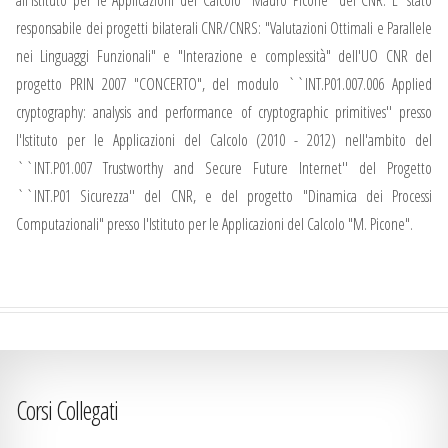
responsabile dei progetti bilaterali CNR/CNRS: "Valutazioni Ottimali e Parallele
nei Linguaggi Funzionali" e "Interazione e complessità" dell'UO CNR del
progetto PRIN 2007 "CONCERTO", del modulo ``INT.P01.007.006 Applied
cryptography: analysis and performance of cryptographic primitives'' presso
l'Istituto per le Applicazioni del Calcolo (2010 - 2012) nell'ambito del
``INT.P01.007 Trustworthy and Secure Future Internet'' del Progetto
``INT.P01 Sicurezza'' del CNR, e del progetto "Dinamica dei Processi
Computazionali" presso l'Istituto per le Applicazioni del Calcolo "M. Picone".
Corsi Collegati