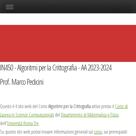
IN450 - Algoritmi per la Crittografia - AA 2023-2024
Prof. Marco Pedicini
Questo è il sito web del Corso
Algoritmi per la Crittografia
attivo presso il
Corso di
Laurea in Scienze Computazionali
del
Dipartimento di Matematica e Fisica
dell'
Università Roma Tre
.
Su questo sito web potrai trovare informazioni generali sul
corso
, sui prerequisiti