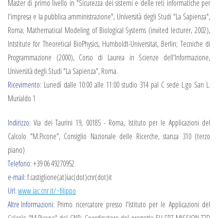
Master di primo livello in "Sicurezza dei sistemi e delle reti informatiche per
l'impresa e la pubblica amministrazione", Università degli Studi "La Sapienza",
Roma; Mathematical Modeling of Biological Systems (invited lecturer, 2002),
Intstitute for Theoretical BioPhysics, Humboldt-Universität, Berlin; Tecniche di
Programmazione (2000), Corso di Laurea in Scienze dell'Informazione,
Università degli Studi "La Sapienza", Roma.
Ricevimento:
Lunedì dalle 10:00 alle 11:00 studio 314 pal C sede L.go San L.
Murialdo 1
Indirizzo:
Via dei Taurini 19, 00185 - Roma, Istituto per le Applicazioni del
Calcolo "M.Picone", Consiglio Nazionale delle Ricerche, stanza 310 (terzo
piano)
Telefono:
+39 06 49270952
e-mail:
f.castiglione(at)iac(dot)cnr(dot)it
Url:
www.iac.cnr.it/~filippo
Altre Informazioni:
Primo ricercatore presso l'Istituto per le Applicazioni del
Calcolo "M.Picone" del CNR; Coordinatore del progetto EU-FP7 MISSION-T2D