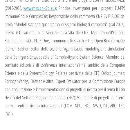
(2013-2016,
www.mission-t2d.eu
); Principal Investigator per i progetti EU-FP6
ImmunoGrid e ComplexDis; Responsabile della commessa CNR SV.P18.002 dal
titolo "Modellizzazione quantitativa di sistemi biologici complessi" (dal 2007),
presso il Dipartimento di Scienze della Vita del CNR; Membro dell'Editorial
Board per le riviste PLoS One, Immunome Research e The Open Bioinformatics
Journal; Section Editor della sezione "Agent based modeling and simulation"
della Springer's Encyclopedia of Complexity and System Science; Membro del
comitato editoriale di conferenze internazionali nell'ambito della Computer
Science e della Systems Biology; Referee per riviste della IEEE, Oxford Journals,
Springer-Verlag, Elsevier e altre; Expert Evaluator per la Commissione Europe
per la valutazione e l'implementazione di progetti di ricerca per il tema ICT for
Health del Settimo Programma quadro (FP7); Valutatore di progetti di ricerca
per vari enti di ricerca internazionali (FOM, NPU, INCa, NWO, ISF, ARO, LSC,
FWF).