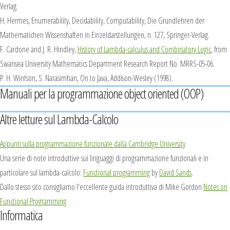
Verlag.
H. Hermes,
Enumerability, Decidability, Computability
, Die Grundlehren der
Mathematichen Wissenshaften in Einzeldarstellungen, n. 127, Springer-Verlag.
F. Cardone and J. R. Hindley,
History of Lambda-calculus and Combinatory Logic
, from
Swansea University Mathematics Department Research Report No. MRRS-05-06.
P. H. Wintson, S. Narasimhan,
On to Java,
Addison-Wesley (1998).
Manuali per la programmazione object oriented (OOP)
Altre letture sul Lambda-Calcolo
Appunti sulla programmazione funzionale dalla Cambridge University
Una serie di note introduttive sui linguaggi di programmazione funzionali e in
particolare sul lambda-calcolo:
Functional programming
by
David Sands
.
Dallo stesso sito consigliamo l'eccellente guida introduttiva di Mike Gordon
Notes on
Functional Programming
Informatica