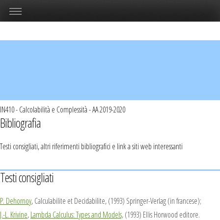
IN410 - Calcolabilità e Complessità - AA 2019-2020
Bibliografia
Testi consigliati, altri riferimenti bibliografici e link a siti web interessanti
Testi consigliati
P. Dehornoy
,
Calculabilite et Decidabilite,
(1993) Springer-Verlag (in francese);
J.-L. Krivine
,
Lambda Calculus: Types and Models,
(1993) Ellis Horwood editore.