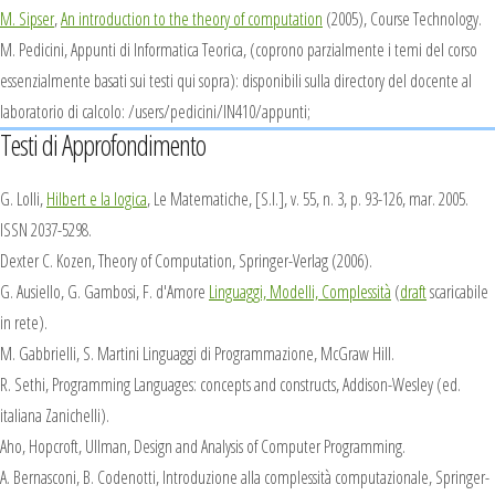
M. Sipser
,
An introduction to the theory of computation
(2005), Course Technology.
M. Pedicini,
Appunti di Informatica Teorica,
(coprono parzialmente i temi del corso
essenzialmente basati sui testi qui sopra): disponibili sulla directory del docente al
laboratorio di calcolo: /users/pedicini/IN410/appunti;
Testi di Approfondimento
G. Lolli,
Hilbert e la logica
, Le Matematiche, [S.l.], v. 55, n. 3, p. 93-126, mar. 2005.
ISSN 2037-5298.
Dexter C. Kozen,
Theory of Computation
, Springer-Verlag (2006).
G. Ausiello, G. Gambosi, F. d'Amore
Linguaggi, Modelli, Complessità
(
draft
scaricabile
in rete).
M. Gabbrielli, S. Martini
Linguaggi di Programmazione
, McGraw Hill.
R. Sethi,
Programming Languages: concepts and constructs
, Addison-Wesley (ed.
italiana Zanichelli).
Aho, Hopcroft, Ullman,
Design and Analysis of Computer Programming
.
A. Bernasconi, B. Codenotti,
Introduzione alla complessità computazionale,
Springer-