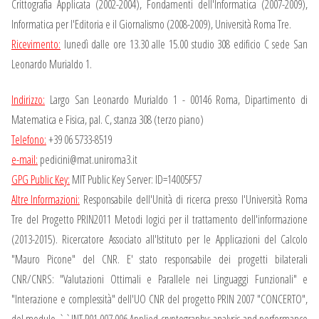
Crittografia Applicata (2002-2004), Fondamenti dell'Informatica (2007-2009),
Informatica per l'Editoria e il Giornalismo (2008-2009), Università Roma Tre.
Ricevimento:
lunedì dalle ore 13.30 alle 15.00
studio 308 edificio C sede San
Leonardo Murialdo 1.
Indirizzo:
Largo San Leonardo Murialdo 1 - 00146 Roma, Dipartimento di
Matematica e Fisica, pal. C, stanza 308 (terzo piano)
Telefono:
+39 06 5733-8519
e-mail:
pedicini@mat.uniroma3.it
GPG Public Key:
MIT Public Key Server: ID=14005F57
Altre Informazioni:
Responsabile dell'Unità di ricerca presso l'Università Roma
Tre del Progetto PRIN2011 Metodi logici per il trattamento dell'informazione
(2013-2015). Ricercatore Associato all'Istituto per le Applicazioni del Calcolo
"Mauro Picone" del CNR. E' stato responsabile dei progetti bilaterali
CNR/CNRS: "Valutazioni Ottimali e Parallele nei Linguaggi Funzionali" e
"Interazione e complessità" dell'UO CNR del progetto PRIN 2007 "CONCERTO",
del modulo ``INT.P01.007.006 Applied cryptography: analysis and performance