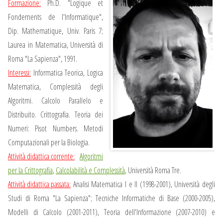
Formazione:
Ph.D. "Logique et
Fondements de l'Informatique",
Dip. Mathematique, Univ. Paris 7;
Laurea in Matematica, Università di
Roma "La Sapienza", 1991.
Interessi:
Informatica Teorica, Logica
Matematica, Complessità degli
Algoritmi. Calcolo Parallelo e
Distribuito. Crittografia. Teoria dei
Numeri: Pisot Numbers. Metodi
Computazionali per la Biologia.
Attività didattica corrente:
Algoritmi
per la Crittografia
,
Calcolabilità e Complessità
, Università Roma Tre.
Attività didattica passata:
Analisi Matematica I e II (1998-2001), Università degli
Studi di Roma "La Sapienza"; Tecniche Informatiche di Base (2000-2005),
Modelli di Calcolo (2001-2011), Teoria dell'Informazione (2007-2010) e