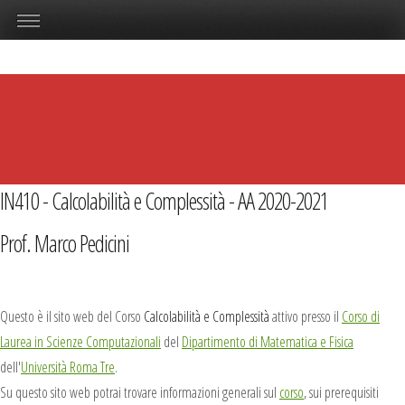
IN410 - Calcolabilità e Complessità - AA 2020-2021
Prof. Marco Pedicini
Questo è il sito web del Corso
Calcolabilità e Complessità
attivo presso il
Corso di
Laurea in Scienze Computazionali
del
Dipartimento di Matematica e Fisica
dell'
Università Roma Tre
.
Su questo sito web potrai trovare informazioni generali sul
corso
, sui prerequisiti