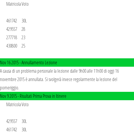
       Matricola	Voto

       461742	30L

       429557	28

       277718	23

       430800	25

Nov 16 2015 -
Annullamento Lezione
A causa di un problema personale la lezione dalle 9h00 alle 11h00 di oggi 16
novembre 2015 è annullata. Si svolgerà invece regolarmente la lezione del
pomeriggio.
Nov 9 2015 -
Risultati Prima Prova in Itinere
       Matricola	Voto

       429557	30L

       461742	30L
