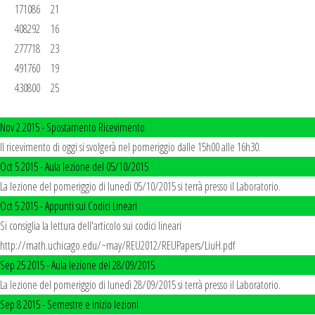
       171086	21

       408292	16

       277718	23

       491760	19

       430800	25

Nov 2 2015 -
Spostamento Ricevimento
Il ricevimento di oggi si svolgerà nel pomeriggio dalle 15h00 alle 16h30.
Oct 5 2015 -
Aula lezione del 05/10/2015
La lezione del pomeriggio di lunedì 05/10/2015 si terrà presso il Laboratorio.
Oct 5 2015 -
Appunti sui Codici Lineari
Si consiglia la lettura dell'articolo sui codici lineari
http://math.uchicago.edu/~may/REU2012/REUPapers/LiuH.pdf
Sep 25 2015 -
Aula lezione del 28/09/2015
La lezione del pomeriggio di lunedì 28/09/2015 si terrà presso il Laboratorio.
Sep 8 2015 -
Semestre e inizio lezioni