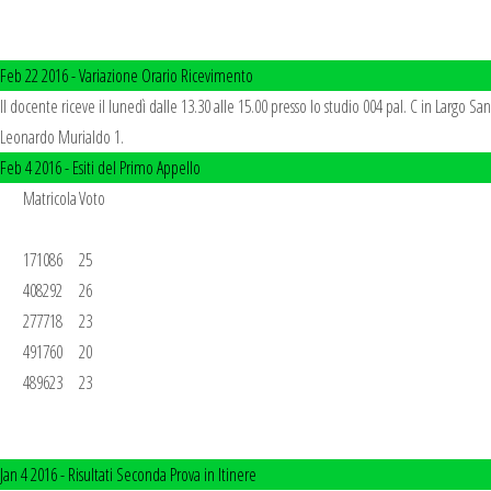
Feb 22 2016 -
Variazione Orario Ricevimento
Il docente riceve il lunedì dalle 13.30 alle 15.00 presso lo studio 004 pal. C in Largo San
Leonardo Murialdo 1.
Feb 4 2016 -
Esiti del Primo Appello
       Matricola	Voto

       171086	25

       408292	26

       277718	23

       491760	20

       489623	23

Jan 4 2016 -
Risultati Seconda Prova in Itinere