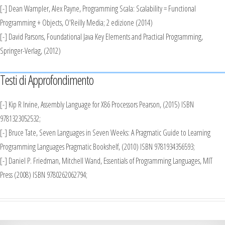
[-] Dean Wampler, Alex Payne, Programming Scala: Scalability = Functional
Programming + Objects, O'Reilly Media; 2 edizione (2014)
[-] David Parsons, Foundational Java Key Elements and Practical Programming,
Springer-Verlag, (2012)
Testi di Approfondimento
[-] Kip R Irvine, Assembly Language for X86 Processors Pearson, (2015) ISBN
9781323052532;
[-] Bruce Tate, Seven Languages in Seven Weeks: A Pragmatic Guide to Learning
Programming Languages Pragmatic Bookshelf, (2010) ISBN 9781934356593;
[-] Daniel P. Friedman, Mitchell Wand, Essentials of Programming Languages, MIT
Press (2008) ISBN 9780262062794;