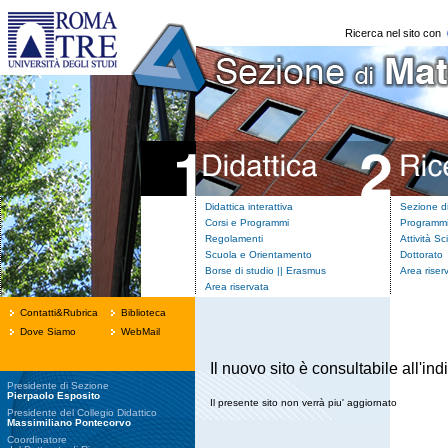
Ricerca nel sito con
Didattica interattiva
Sezione d
Corsi e Programmi
Programmi
Regolamenti
Attività Sc
Scuola e Orientamento
Dottorato
Borse di studio || Erasmus
Area riser
Area riservata
Contatti&Rubrica
Biblioteca
Dove Siamo
WebMail
Il nuovo sito è consultabile all'ind
Presidente di Sezione
Pierpaolo Esposito
Il presente sito non verrà piu' aggiornato
Presidente del Collegio Didattico
Massimiliano Pontecorvo
Coordinatore