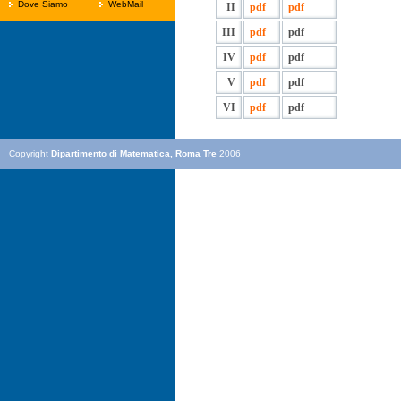
Dove Siamo
WebMail
II
pdf
pdf
III
pdf
pdf
IV
pdf
pdf
V
pdf
pdf
VI
pdf
pdf
Copyright
Dipartimento di Matematica, Roma Tre
2006