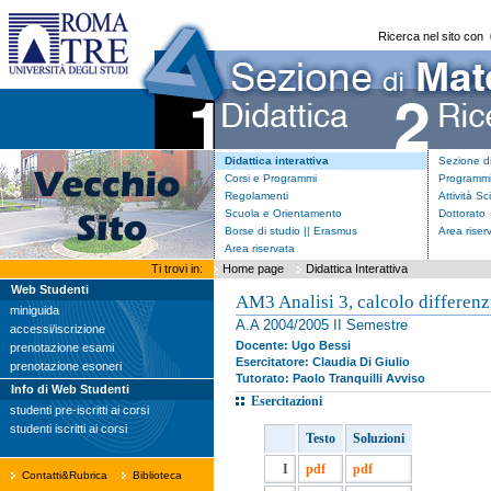
Ricerca nel sito con
Didattica interattiva
Sezione d
Corsi e Programmi
Programmi
Regolamenti
Attività Sc
Scuola e Orientamento
Dottorato
Borse di studio || Erasmus
Area riser
Area riservata
Ti trovi in:
Home page
Didattica Interattiva
Web Studenti
AM3 Analisi 3, calcolo differenzi
miniguida
A.A 2004/2005 II Semestre
accessi/iscrizione
Docente: Ugo Bessi
prenotazione esami
Esercitatore: Claudia Di Giulio
prenotazione esoneri
Tutorato: Paolo Tranquilli
Avviso
Info di Web Studenti
Esercitazioni
studenti pre-iscritti ai corsi
studenti iscritti ai corsi
Testo
Soluzioni
I
pdf
pdf
Contatti&Rubrica
Biblioteca