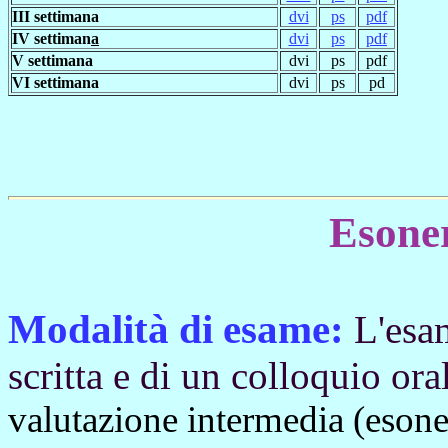
III settimana
dvi
ps
pdf
IV settiman
a
dvi
ps
pdf
V settimana
dvi
ps
pdf
VI settimana
dvi
ps
pd
Esone
Modalità di esame:
L'esa
scritta e di un colloquio ora
valutazione intermedia (esoner