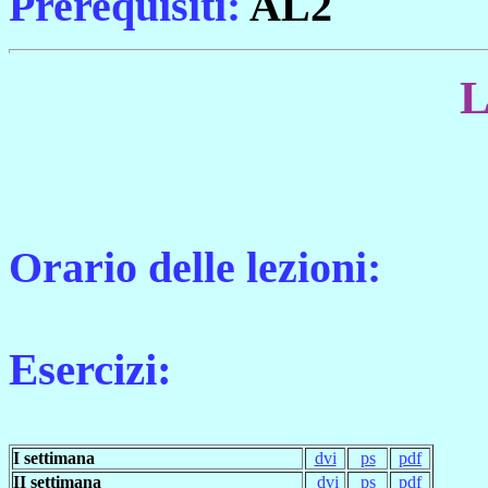
Prerequisiti:
AL2
L
Orario delle lezioni:
Esercizi:
I settimana
dvi
ps
pdf
II settimana
dvi
ps
pdf