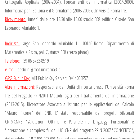
Crittografia Applicata (2002-2004), Fondamenti dell'Informatica (2007-2009),
Informatica per l'Editoria e il Giornalismo (2008-2009), Università Roma Tre.
Ricevimento:
lunedì dalle ore 13.30 alle 15.00 studio 308 edificio C sede San
Leonardo Murialdo 1.
Indirizzo:
Largo San Leonardo Murialdo 1 - 00146 Roma, Dipartimento di
Matematica e Fisica, pal. C, stanza 308 (terzo piano)
Telefono:
+39 06 5733-8519
e-mail:
pedicini@mat.uniroma3.it
GPG Public Key:
MIT Public Key Server: ID=14005F57
Altre Informazioni:
Responsabile dell'Unità di ricerca presso l'Università Roma
Tre del Progetto PRIN2011 Metodi logici per il trattamento dell'informazione
(2013-2015). Ricercatore Associato all'Istituto per le Applicazioni del Calcolo
"Mauro Picone" del CNR. E' stato responsabile dei progetti bilaterali
CNR/CNRS: "Valutazioni Ottimali e Parallele nei Linguaggi Funzionali" e
"Interazione e complessità" dell'UO CNR del progetto PRIN 2007 "CONCERTO",
del modulo ``INT.P01.007.006 Applied cryptography: analysis and performance