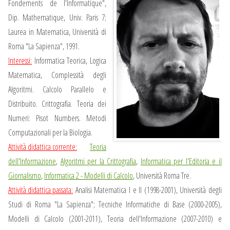
Fondements de l'Informatique",
Dip. Mathematique, Univ. Paris 7;
Laurea in Matematica, Università di
Roma "La Sapienza", 1991.
Interessi:
Informatica Teorica, Logica
Matematica, Complessità degli
Algoritmi. Calcolo Parallelo e
Distribuito. Crittografia. Teoria dei
Numeri: Pisot Numbers. Metodi
Computazionali per la Biologia.
Attività didattica corrente:
Teoria
dell'Informazione
,
Algoritmi per la Crittografia
,
Informatica per l'Editoria e il
Giornalismo
,
Informatica 2 - Modelli di Calcolo
, Università Roma Tre.
Attività didattica passata:
Analisi Matematica I e II (1998-2001), Università degli
Studi di Roma "La Sapienza"; Tecniche Informatiche di Base (2000-2005),
Modelli di Calcolo (2001-2011), Teoria dell'Informazione (2007-2010) e