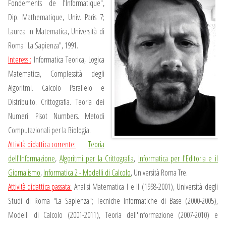
Fondements de l'Informatique",
Dip. Mathematique, Univ. Paris 7;
Laurea in Matematica, Università di
Roma "La Sapienza", 1991.
Interessi:
Informatica Teorica, Logica
Matematica, Complessità degli
Algoritmi. Calcolo Parallelo e
Distribuito. Crittografia. Teoria dei
Numeri: Pisot Numbers. Metodi
Computazionali per la Biologia.
Attività didattica corrente:
Teoria
dell'Informazione
,
Algoritmi per la Crittografia
,
Informatica per l'Editoria e il
Giornalismo
,
Informatica 2 - Modelli di Calcolo
, Università Roma Tre.
Attività didattica passata:
Analisi Matematica I e II (1998-2001), Università degli
Studi di Roma "La Sapienza"; Tecniche Informatiche di Base (2000-2005),
Modelli di Calcolo (2001-2011), Teoria dell'Informazione (2007-2010) e