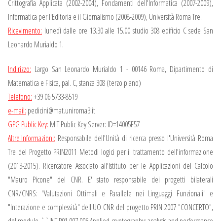
Crittografia Applicata (2002-2004), Fondamenti dell'Informatica (2007-2009),
Informatica per l'Editoria e il Giornalismo (2008-2009), Università Roma Tre.
Ricevimento:
lunedì dalle ore 13.30 alle 15.00 studio 308 edificio C sede San
Leonardo Murialdo 1.
Indirizzo:
Largo San Leonardo Murialdo 1 - 00146 Roma, Dipartimento di
Matematica e Fisica, pal. C, stanza 308 (terzo piano)
Telefono:
+39 06 5733-8519
e-mail:
pedicini@mat.uniroma3.it
GPG Public Key:
MIT Public Key Server: ID=14005F57
Altre Informazioni:
Responsabile dell'Unità di ricerca presso l'Università Roma
Tre del Progetto PRIN2011 Metodi logici per il trattamento dell'informazione
(2013-2015). Ricercatore Associato all'Istituto per le Applicazioni del Calcolo
"Mauro Picone" del CNR. E' stato responsabile dei progetti bilaterali
CNR/CNRS: "Valutazioni Ottimali e Parallele nei Linguaggi Funzionali" e
"Interazione e complessità" dell'UO CNR del progetto PRIN 2007 "CONCERTO",
del modulo ``INT.P01.007.006 Applied cryptography: analysis and performance