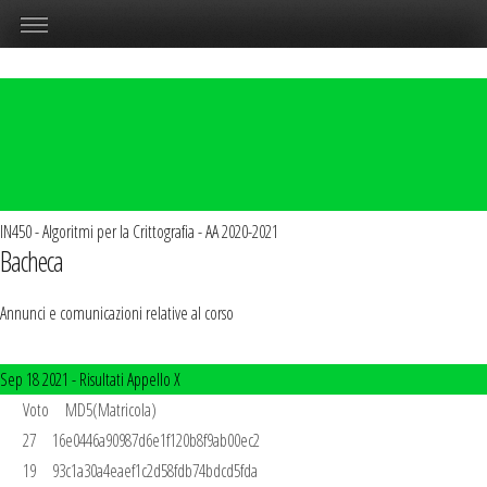
IN450 - Algoritmi per la Crittografia - AA 2020-2021
Bacheca
Annunci e comunicazioni relative al corso
Sep 18 2021 -
Risultati Appello X
       Voto     MD5(Matricola)	

       27	16e0446a90987d6e1f120b8f9ab00ec2

       19	93c1a30a4eaef1c2d58fdb74bdcd5fda
