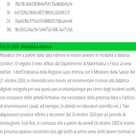
       30	78b7fb3bb0389b4ef54135a4868efa9e

       30	bd152fb20b8634f720f4cfc2d2bf6729

       26	76a6638e975c620148f8055768cabe44

       30L	9bc05c524a29e7a64752c06b7aa753c8

Oct 26 2020 -
Modalità a distanza
Ribadisco che a partire dalla data odierna le lezioni saranno in modalità a distanza
(online). Di seguito il testo diffuso dal Dipartimento di Matematica e Fisica: ai sensi
dell’art. 3 dell’Ordinanza della Regione Lazio d’intesa con il Ministero della Salute del
21 ottobre 2020, le Università sono tenute ad incrementare il ricorso alla didattica
digitale integrata per una quota pari al settantacinque per cento degli studenti iscritti,
con esclusione delle attività formative che necessitano della presenza fisica o l’utilizzo
di strumentazioni (quali, ad esempio, le attività nei laboratori scientifici etc.). Tale
disposizione produce effetto a decorrere dal 26 ottobre 2020 per un periodo di
trenta giorni. A tal fine, vi comunico che a partire da lunedì 26 ottobre 2020 le lezioni
in presenza saranno consentite solo agli iscritti al primo anno delle lauree triennali in