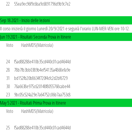
       22	55ea9ec96f9c6ba9c6891796d9b9c7e2

Sep 18 2021 -
Inizio delle lezioni
Il corso inizierà il giorno Lunedì 20/9/2021 e seguirà l'orario LUN-MER-VEN ore 10-12.
Jun 19 2021 -
Risultati Seconda Prova in Itinere
       Voto 	HashMD5(Matricola)

       24	f5ad88288e410b35cd440c01cad4644d

       28	78b7fb3bb0389b4ef54135a4868efa9e

       31	bd152fb20b8634f720f4cfc2d2bf6729

       30	76a6638e975c620148f8055768cabe44

       23	9bc05c524a29e7a64752c06b7aa753c8
May 5 2021 -
Risultati Prima Prova in Itinere
       Voto 	HashMD5(Matricola)

       25	f5ad88288e410b35cd440c01cad4644d
