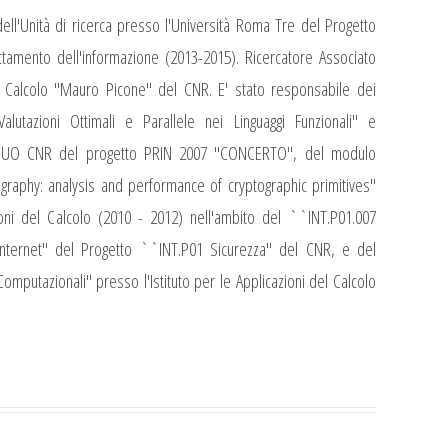
ll'Unità di ricerca presso l'Università Roma Tre del Progetto
ttamento dell'informazione (2013-2015). Ricercatore Associato
del Calcolo "Mauro Picone" del CNR. E' stato responsabile dei
alutazioni Ottimali e Parallele nei Linguaggi Funzionali" e
ell'UO CNR del progetto PRIN 2007 "CONCERTO", del modulo
raphy: analysis and performance of cryptographic primitives''
zioni del Calcolo (2010 - 2012) nell'ambito del ``INT.P01.007
nternet'' del Progetto ``INT.P01 Sicurezza'' del CNR, e del
mputazionali" presso l'Istituto per le Applicazioni del Calcolo