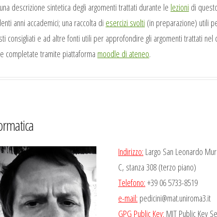
 una descrizione sintetica degli argomenti trattati durante le
lezioni
di questo
nti anni accademici; una raccolta di
esercizi svolti
(in preparazione) utili pe
sti consigliati e ad altre fonti utili per approfondire gli argomenti trattati ne
ate completate tramite piattaforma
moodle di ateneo
.
formatica
Indirizzo:
Largo San Leonardo Muria
C, stanza 308 (terzo piano)
Telefono:
+39 06 5733-8519
e-mail:
pedicini@mat.uniroma3.it
GPG Public Key:
MIT Public Key Se