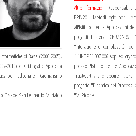
Altre Informazioni:
Responsabile de
PRIN2011 Metodi logici per il tra
all'Istituto per le Applicazioni 
progetti bilaterali CNR/CNRS: "V
"Interazione e complessità" d
 Informatiche di Base (2000-2005),
``INT.P01.007.006 Applied cryptog
07-2010) e Crittografia Applicata
presso l'Istituto per le Applica
ica per l'Editoria e il Giornalismo
Trustworthy and Secure Future I
progetto "Dinamica dei Processi Co
icio C sede San Leonardo Murialdo
"M. Picone".