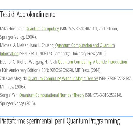
Testi di Approfondimento
Mika Hirvensalo
Quantum Computing
ISBN: 978-3-540-40704-1, 2nd edition,
Springer-Verlag, (2004).
Michael A. Nielsen, Isaac L. Chuang,
Quantum Computation and Quantum
Information
ISBN: 9781107002173, Cambridge University Press (2010).
Eleanor G. Rieffel, Wolfgang H. Polak
Quantum Computing: A Gentle Introduction
(10th Anniversary Edition) ISBN: 9780262526678, MIT Press, (2014).
Zdzislaw Meglicki
Quantum Computing Without Magic: Devices
ISBN:9780262288187,
MIT Press (2008).
Song Y. Yan,
Quantum Computational Number Theory
ISBN:978-3-319-25821-8,
Springer-Verlag (2015).
Piattaforme sperimentali per il Quantum Programming