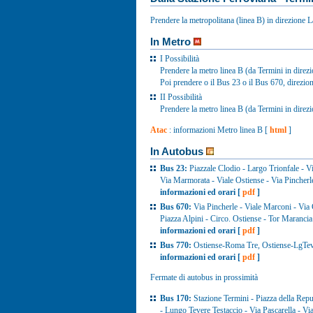
Prendere la metropolitana (linea B) in direzione La
In Metro
I Possibilità
Prendere la metro linea B (da Termini in direzi
Poi prendere o il Bus 23 o il Bus 670, direzio
II Possibilità
Prendere la metro linea B (da Termini in direzi
Atac
: informazioni Metro linea B [
html
]
In Autobus
Bus 23:
Piazzale Clodio - Largo Trionfale - V
Via Marmorata - Viale Ostiense - Via Pincherl
informazioni ed orari [
pdf
]
Bus 670:
Via Pincherle - Viale Marconi - Via 
Piazza Alpini - Circo. Ostiense - Tor Marancia
informazioni ed orari [
pdf
]
Bus 770:
Ostiense-Roma Tre, Ostiense-LgTev
informazioni ed orari [
pdf
]
Fermate di autobus in prossimità
Bus 170:
Stazione Termini - Piazza della Repu
- Lungo Tevere Testaccio - Via Pascarella - Vi