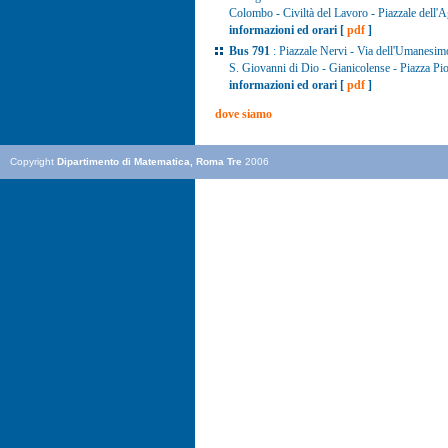
Colombo - Civiltà del Lavoro - Piazzale dell'A
informazioni ed orari [
pdf
]
Bus 791
: Piazzale Nervi - Via dell'Umanesim
S. Giovanni di Dio - Gianicolense - Piazza Pio
informazioni ed orari [
pdf
]
dove siamo
Copyright
Dipartimento di Matematica, Roma Tre
2006