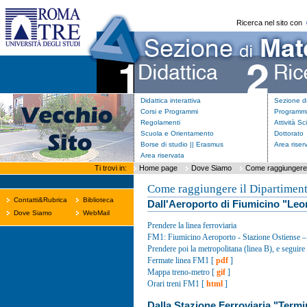
Ricerca nel sito con
Didattica interattiva
Sezione d
Corsi e Programmi
Programmi
Regolamenti
Attività Sc
Scuola e Orientamento
Dottorato
Borse di studio || Erasmus
Area riser
Area riservata
Ti trovi in:
Home page
Dove Siamo
Come raggiungere 
Come raggiungere il Dipartimen
Contatti&Rubrica
Biblioteca
Dall'Aeroporto di Fiumicino "Leo
Dove Siamo
WebMail
Prendere la linea ferroviaria
FM1: Fiumicino Aeroporto - Stazione Ostiense – S
Prendere poi la metropolitana (linea B), e seguire 
Fermate linea FM1 [
pdf
]
Mappa treno-metro [
gif
]
Orari treni FM1 [
html
]
Dalla Stazione Ferroviaria "Termi