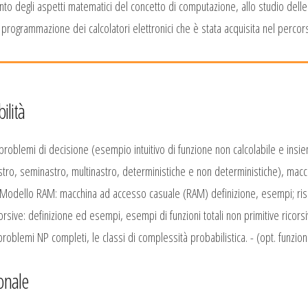
to degli aspetti matematici del concetto di computazione, allo studio delle r
programmazione dei calcolatori elettronici che è stata acquisita nel percor
ilità
g: problemi di decisione (esempio intuitivo di funzione non calcolabile e insie
(nastro, seminastro, multinastro, deterministiche e non deterministiche), macc
Modello RAM: macchina ad accesso casuale (RAM) definizione, esempi; risors
ive: definizione ed esempi, esempi di funzioni totali non primitive ricorsive
problemi NP completi, le classi di complessità probabilistica. - (opt. funzioni
onale