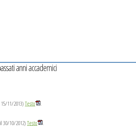
passati anni accademici
il 15/11/2013)
Testo
.
o il 30/10/2012)
Testo
.