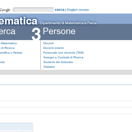
:
|
English version
i Matematica
Docenti
 di Ricerca
Docenti esterni
ientifica e Notizie
Personale non docente (TAB)
Assegni e Contratti di Ricerca
vata
Studenti del dottorato
Visitatori