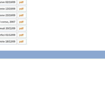
urve 02/10/09
pdf
ente 13/10/09
pdf
ione 23/10/09
pdf
l corso, 2007
pdf
mali 20/11/09
pdf
fici 01/12/09
pdf
trie 18/12/09
pdf