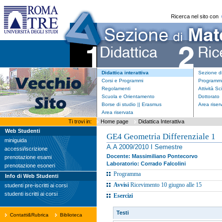
Ricerca nel sito con
Didattica interattiva
Sezione d
Corsi e Programmi
Programmi
Regolamenti
Attività Sc
Scuola e Orientamento
Dottorato
Borse di studio || Erasmus
Area riser
Area riservata
Ti trovi in:
Home page
Didattica Interattiva
Web Studenti
GE4 Geometria Differenziale 1
miniguida
A.A 2009/2010 I Semestre
accessi/iscrizione
Docente: Massimiliano Pontecorvo
prenotazione esami
Laboratorio: Corrado Falcolini
prenotazione esoneri
Programma
Info di Web Studenti
Avvisi
Ricevimento 10 giugno alle 15
studenti pre-iscritti ai corsi
studenti iscritti ai corsi
Esercizi
Testi
Contatti&Rubrica
Biblioteca