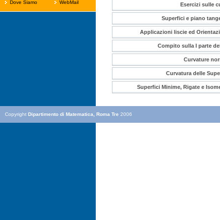
Dove Siamo
WebMail
Esercizi sulle c
Superfici e piano tang
Applicazioni liscie ed Orientaz
Compito sulla I parte de
Curvature nor
Curvatura delle Super
Superfici Minime, Rigate e Isome
Copyright
Dipartimento di Matematica, Roma Tre
2006