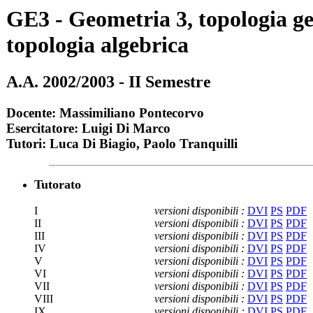
GE3 - Geometria 3, topologia ge
topologia algebrica
A.A. 2002/2003 - II Semestre
Docente: Massimiliano Pontecorvo
Esercitatore: Luigi Di Marco
Tutori: Luca Di Biagio, Paolo Tranquilli
Tutorato
I
versioni disponibili :
DVI
PS
PDF
II
versioni disponibili :
DVI
PS
PDF
III
versioni disponibili :
DVI
PS
PDF
IV
versioni disponibili :
DVI
PS
PDF
V
versioni disponibili :
DVI
PS
PDF
VI
versioni disponibili :
DVI
PS
PDF
VII
versioni disponibili :
DVI
PS
PDF
VIII
versioni disponibili :
DVI
PS
PDF
IX
versioni disponibili :
DVI
PS
PDF