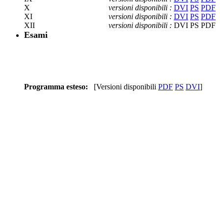
X
versioni disponibili :
DVI
PS
PDF
XI
versioni disponibili :
DVI
PS
PDF
XII
versioni disponibili :
DVI PS PDF
Esami
Programma esteso:
[Versioni disponibili
PDF
PS
DVI
]