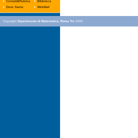
Contatti&Rubrica
Biblioteca
Dove Siamo
WebMail
Copyright
Dipartimento di Matematica, Roma Tre
2006