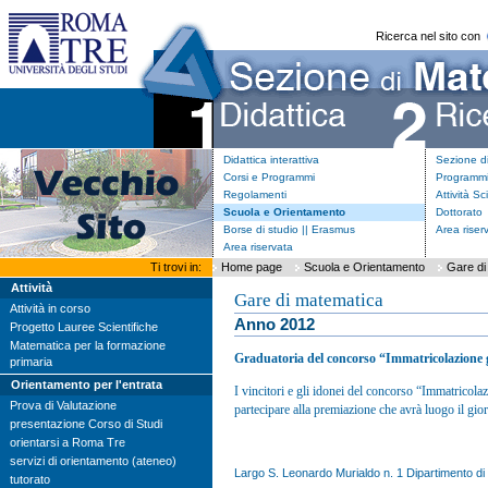
Ricerca nel sito con
Didattica interattiva
Sezione d
Corsi e Programmi
Programmi
Regolamenti
Attività Sc
Scuola e Orientamento
Dottorato
Borse di studio || Erasmus
Area riser
Area riservata
Ti trovi in:
Home page
Scuola e Orientamento
Gare di
Attività
Gare di matematica
Attività in corso
Anno 2012
Progetto Lauree Scientifiche
Matematica per la formazione
Graduatoria del concorso “Immatricolazione 
primaria
Orientamento per l'entrata
I vincitori e gli idonei del concorso “Immatricola
Prova di Valutazione
partecipare alla premiazione che avrà luogo il gio
presentazione Corso di Studi
orientarsi a Roma Tre
servizi di orientamento (ateneo)
Largo S. Leonardo Murialdo n. 1 Dipartimento di 
tutorato