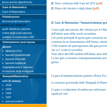
borse premio dipartimento
Testi e soluzioni delle Gare del 2012 [
pdf
]
Gare di Matematica
Elenco dei vincitori e degli idonei [
pdf
]
Gare di Matematica
Pubblicazioni
benvenuto@matematica
Gare di Matematica “Immatricolazione gra
volantino per matricole
guide didattiche (ateneo)
Come negli anni passati, alle selezioni per le Oli
ordine degli studi (ateneo)
dell'ultimo anno della scuola secondaria.
syllabus di matematica UMI
I tre premi principali di questa gara consistono 
sostenuta da un finanziamento dell'Ateneo, intende
Orientamento post-laurea
I 450 studenti che parteciperanno alla gara provin
alumni
che si e' svolta in novembre.
diplomati (DU)
Sono attesi altri 600 studenti dell'ultimo anno de
laureati (quadriennali)
Le due gare si terranno contemporaneamente presso 
laureati (triennali)
giorno
laureati magistrali
stage&placement (ateneo)
formazione degli insegnanti
La gara di Immatricolazione gratuita a Roma Tre 
Stampa&Matematica
echi di stampa
La selezione provinciale delle Olimpiadi di Matem
2010
2009
Le gare si svolgeranno di mattina per uniformare l'
2008
uguali per tutti.
2007
anni precedenti