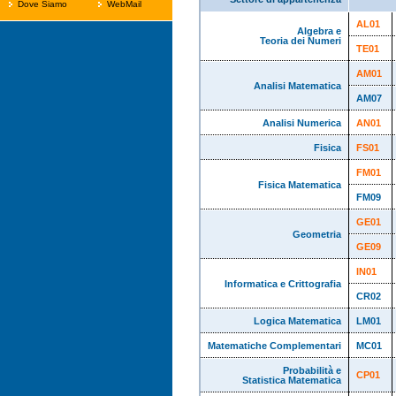
Dove Siamo
WebMail
AL01
Algebra e
Teoria dei Numeri
TE01
AM01
Analisi Matematica
AM07
Analisi Numerica
AN01
Fisica
FS01
FM01
Fisica Matematica
FM09
GE01
Geometria
GE09
IN01
Informatica e Crittografia
CR02
Logica Matematica
LM01
Matematiche Complementari
MC01
Probabilità e
CP01
Statistica Matematica