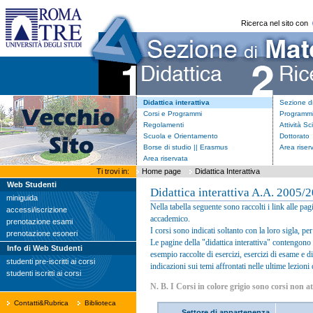
Ricerca nel sito con
Didattica interattiva
Sezione d
Corsi e Programmi
Programmi
Regolamenti
Attività Sc
Scuola e Orientamento
Dottorato
Borse di studio || Erasmus
Area riser
Area riservata
Ti trovi in:
Home page
Didattica Interattiva
Web Studenti
Didattica interattiva A.A. 2005/
miniguida
Nella tabella seguente sono raccolti i link alle pag
accessi/iscrizione
accademico.
prenotazione esami
I corsi sono indicati soltanto con la loro sigla, per
prenotazione esoneri
Le pagine della "didattica interattiva" contengon
Info di Web Studenti
esempio raccolte di esercizi, esercizi di esame e di
studenti pre-iscritti ai corsi
indicazioni sui temi affrontati nelle ultime lezioni
studenti iscritti ai corsi
N. B. I Corsi in colore grigio sono corsi non 
Contatti&Rubrica
Biblioteca
Settore di appartenenza