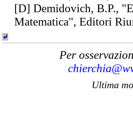
[D] Demidovich, B.P., "Es
Matematica", Editori Riu
Per osservazion
chierchia@ww
Ultima mo