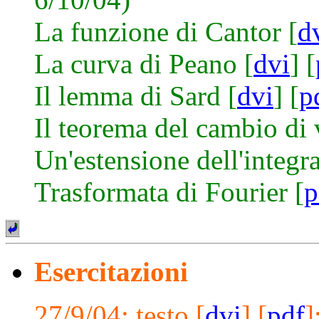
La funzione di Cantor [
d
La curva di Peano [
dvi
] [
Il lemma di Sard [
dvi
] [
p
Il teorema del cambio di v
Un'estensione dell'integr
Trasformata di Fourier [
p
Esercitazioni
27/9/04: testo [
dvi
] [
pdf
]