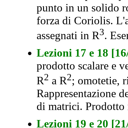
punto in un solido ro
forza di Coriolis. L'
3
assegnati in R
. Ese
Lezioni 17 e 18 [1
prodotto scalare e ve
2
2
R
a R
; omotetie, r
Rappresentazione del
di matrici. Prodotto
Lezioni 19 e 20 [2