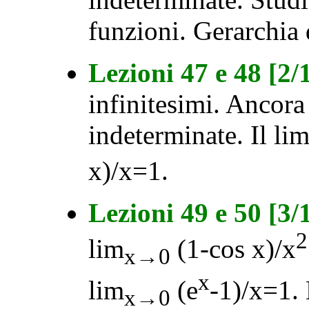
funzioni. Gerarchia d
Lezioni 47 e 48 [2
infinitesimi. Ancor
indeterminate. Il li
x)/x=1.
Lezioni 49 e 50 [3
2
lim
(1-cos x)/x
x→0
x
lim
(e
-1)/x=1. 
x→0