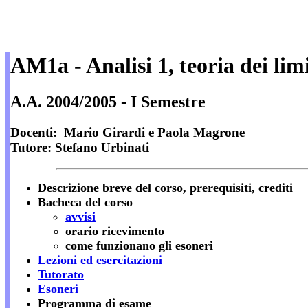
AM1a - Analisi 1, teoria dei limi
A.A. 2004/2005 - I Semestre
Docenti: Mario Girardi e Paola Magrone
Tutore: Stefano Urbinati
Descrizione breve del corso, prerequisiti, crediti
Bacheca del corso
avvisi
orario ricevimento
come funzionano gli esoneri
Lezioni ed esercitazioni
Tutorato
Esoneri
Programma di esame