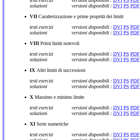
testi esercizi
versioni disponibili :
DVI
PS
PDF
soluzioni
versioni disponibili :
DVI
PS
PDF
VII
Caratterizzazione e prime propritā dei limiti
testi esercizi
versioni disponibili :
DVI
PS
PDF
soluzioni
versioni disponibili :
DVI
PS
PDF
VIII
Primi limiti notevoli
testi esercizi
versioni disponibili :
DVI
PS
PDF
soluzioni
versioni disponibili :
DVI
PS
PDF
IX
Altri limiti di successioni
testi esercizi
versioni disponibili :
DVI
PS
PDF
soluzioni
versioni disponibili :
DVI
PS
PDF
X
Massimo e minimo limite
testi esercizi
versioni disponibili :
DVI
PS
PDF
soluzioni
versioni disponibili :
DVI
PS
PDF
XI
Serie numeriche
testi esercizi
versioni disponibili :
DVI
PS
PDF