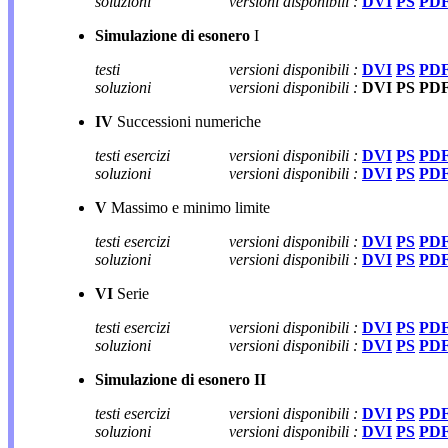
soluzioni
versioni disponibili :
DVI
PS
PD
Simulazione di esonero
I
testi
versioni disponibili :
DVI
PS
PD
soluzioni
versioni disponibili :
DVI PS PD
IV
Successioni numeriche
testi esercizi
versioni disponibili :
DVI
PS
PD
soluzioni
versioni disponibili :
DVI
PS
PD
V
Massimo e minimo limite
testi esercizi
versioni disponibili :
DVI
PS
PD
soluzioni
versioni disponibili :
DVI
PS
PD
VI
Serie
testi esercizi
versioni disponibili :
DVI
PS
PD
soluzioni
versioni disponibili :
DVI
PS
PD
Simulazione di esonero II
testi esercizi
versioni disponibili :
DVI
PS
PD
soluzioni
versioni disponibili :
DVI
PS
PD