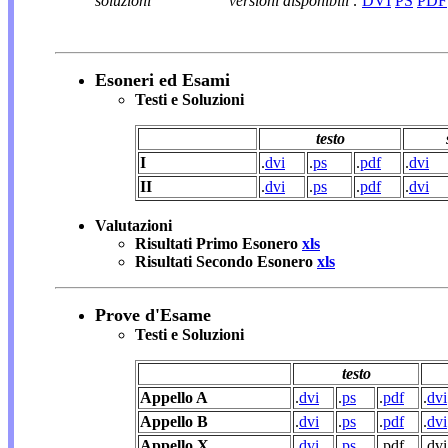
soluzioni
versioni disponibili :
DVI
PS
PDF
Esoneri ed Esami
Testi e Soluzioni
testo
I
.
dvi
.
ps
.
pdf
.
dvi
II
.
dvi
.
ps
.
pdf
.
dvi
Valutazioni
Risultati Primo Esonero
xls
Risultati Secondo Esonero
xls
Prove d'Esame
Testi e Soluzioni
testo
Appello A
.
dvi
.
ps
.
pdf
.
dvi
Appello B
.
dvi
.
ps
.
pdf
.
dvi
Appello X
.dvi
.ps
.pdf
.dvi