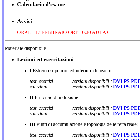
Calendario d'esame
Avvisi
ORALI 17 FEBBRAIO ORE 10.30 AULA C
Materiale disponibile
Lezioni ed esercitazioni
I
Estremo superiore ed inferiore di insiemi:
testi esercizi
versioni disponibili :
DVI
PS
PD
soluzioni
versioni disponibili :
DVI
PS
PD
II
Principio di induzione
testi esercizi
versioni disponibili :
DVI
PS
PD
soluzioni
versioni disponibili :
DVI
PS
PD
III
Punti di accumulazione e topologia delle retta reale:
testi esercizi
versioni disponibili :
DVI
PS
PD