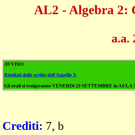
AL2 - Algebra 2: 
a.a.
AVVISO:
Risultati dello scritto dell'Appello X
Gli orali si svolgeranno VENERDì 23 SETTEMBRE in AULA 
Crediti:
7, b