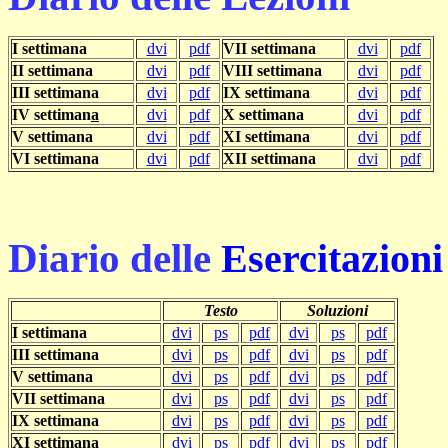
I settimana
dvi
pdf
VII settimana
dvi
pdf
II settimana
dvi
pdf
VIII settimana
dvi
pdf
III settimana
dvi
pdf
IX settimana
dvi
pdf
IV settiman
a
dvi
pdf
X settimana
dvi
pdf
V settimana
dvi
pdf
XI settimana
dvi
pdf
VI settimana
dvi
pdf
XII settimana
dvi
pdf
Diario delle
Esercitazioni
Testo
Soluzioni
I settimana
dvi
ps
pdf
dvi
ps
pdf
III settimana
dvi
ps
pdf
dvi
ps
pdf
V settimana
dvi
ps
pdf
dvi
ps
pdf
VII settimana
dvi
ps
pdf
dvi
ps
pdf
IX settimana
dvi
ps
pdf
dvi
ps
pdf
XI settimana
dvi
ps
pdf
dvi
ps
pdf